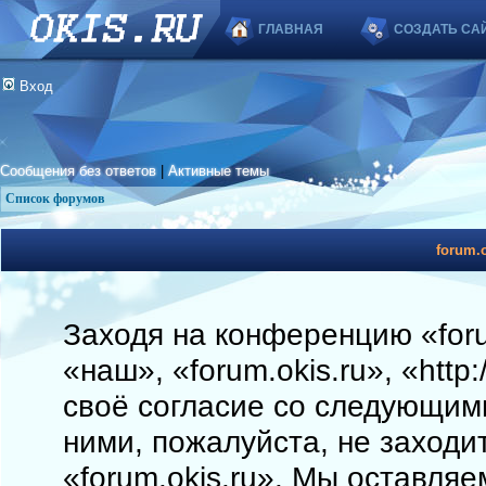
ГЛАВНАЯ
СОЗДАТЬ СА
Вход
Сообщения без ответов
|
Активные темы
Список форумов
forum.o
Заходя на конференцию «foru
«наш», «forum.okis.ru», «http
своё согласие со следующими
ними, пожалуйста, не заходи
«forum.okis.ru». Мы оставляе