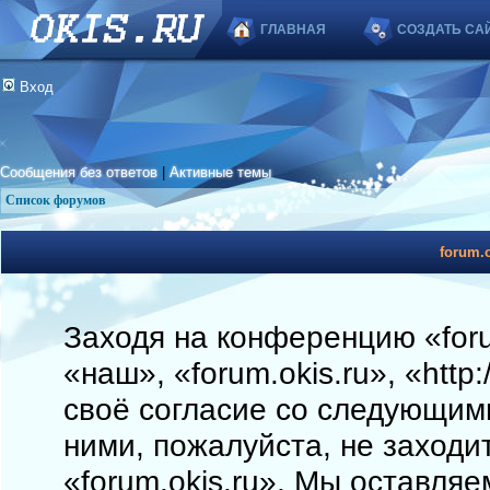
ГЛАВНАЯ
СОЗДАТЬ СА
Вход
Сообщения без ответов
|
Активные темы
Список форумов
forum.o
Заходя на конференцию «foru
«наш», «forum.okis.ru», «http
своё согласие со следующими
ними, пожалуйста, не заходи
«forum.okis.ru». Мы оставляе