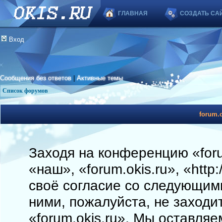
ГЛАВНАЯ
СОЗДАТЬ СА
Вход
Сообщения без ответов
|
Активные темы
Список форумов
forum.o
Заходя на конференцию «foru
«наш», «forum.okis.ru», «http
своё согласие со следующими
ними, пожалуйста, не заходи
«forum.okis.ru». Мы оставляе