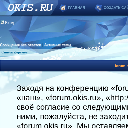
ГЛАВНАЯ
СОЗДАТЬ СА
Вход
Сообщения без ответов
|
Активные темы
Список форумов
forum.o
Заходя на конференцию «foru
«наш», «forum.okis.ru», «http
своё согласие со следующими
ними, пожалуйста, не заходи
«forum.okis.ru». Мы оставляе