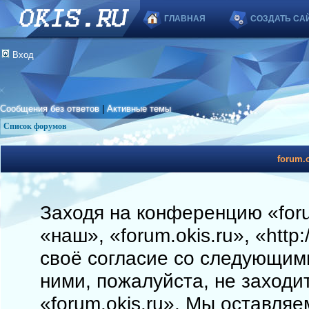
ГЛАВНАЯ
СОЗДАТЬ СА
Вход
Сообщения без ответов
|
Активные темы
Список форумов
forum.o
Заходя на конференцию «foru
«наш», «forum.okis.ru», «http
своё согласие со следующими
ними, пожалуйста, не заходи
«forum.okis.ru». Мы оставляе