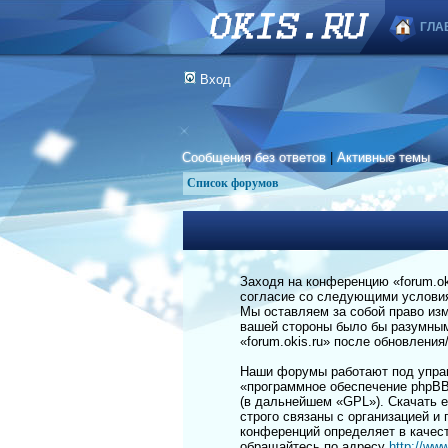
ГЛА
Вход
Сообщения без ответов
|
Активные темы
Список форумов
Заходя на конференцию «forum.okis
согласие со следующими условиям
Мы оставляем за собой право изм
вашей стороны было бы разумным 
«forum.okis.ru» после обновлени
Наши форумы работают под управ
«программное обеспечение phpBB
(в дальнейшем «GPL»). Скачать 
строго связаны с организацией и
конференций определяет в качес
обращайтесь по адресу
http://ww