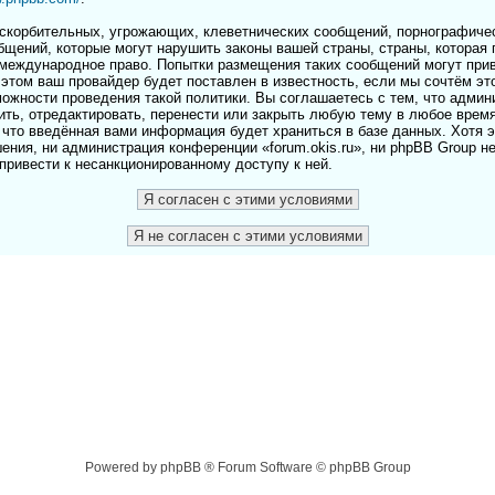
скорбительных, угрожающих, клеветнических сообщений, порнографичес
бщений, которые могут нарушить законы вашей страны, страны, которая 
и международное право. Попытки размещения таких сообщений могут пр
этом ваш провайдер будет поставлен в известность, если мы сочтём эт
ожности проведения такой политики. Вы соглашаетесь с тем, что адми
лить, отредактировать, перенести или закрыть любую тему в любое врем
 что введённая вами информация будет храниться в базе данных. Хотя 
ения, ни администрация конференции «forum.okis.ru», ни phpBB Group н
 привести к несанкционированному доступу к ней.
Powered by phpBB ® Forum Software © phpBB Group