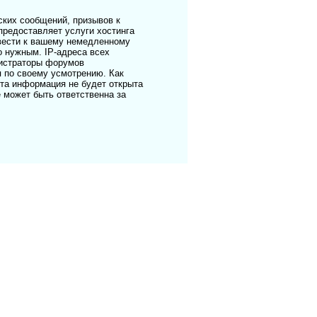
ких сообщений, призывов к
предоставляет услуги хостинга
ивести к вашему немедленному
о нужным. IP-адреса всех
нистраторы форумов
я по своему усмотрению. Как
эта информация не будет открыта
е может быть ответственна за