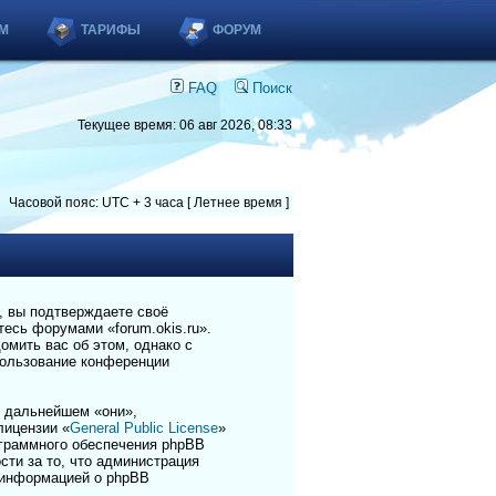
М
ТАРИФЫ
ФОРУМ
FAQ
Поиск
Текущее время: 06 авг 2026, 08:33
Часовой пояс: UTC + 3 часа [ Летнее время ]
), вы подтверждаете своё
есь форумами «forum.okis.ru».
омить вас об этом, однако с
пользование конференции
 дальнейшем «они»,
лицензии «
General Public License
»
ограммного обеспечения phpBB
сти за то, что администрация
 информацией о phpBB