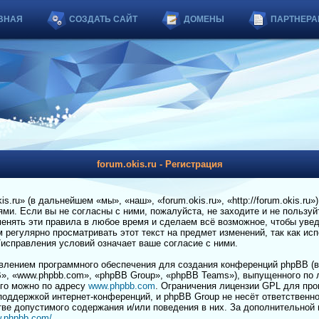
ВНАЯ
СОЗДАТЬ САЙТ
ДОМЕНЫ
ПАРТНЕРА
forum.okis.ru - Регистрация
.ru» (в дальнейшем «мы», «наш», «forum.okis.ru», «http://forum.okis.ru»
и. Если вы не согласны с ними, пожалуйста, не заходите и не пользуйт
енять эти правила в любое время и сделаем всё возможное, чтобы увед
регулярно просматривать этот текст на предмет изменений, так как ис
я/исправления условий означает ваше согласие с ними.
лением программного обеспечения для создания конференций phpBB (в
», «www.phpbb.com», «phpBB Group», «phpBB Teams»), выпущенного по 
его можно по адресу
www.phpbb.com
. Ограничения лицензии GPL для пр
 поддержкой интернет-конференций, и phpBB Group не несёт ответственно
тве допустимого содержания и/или поведения в них. За дополнительной
w.phpbb.com/
.