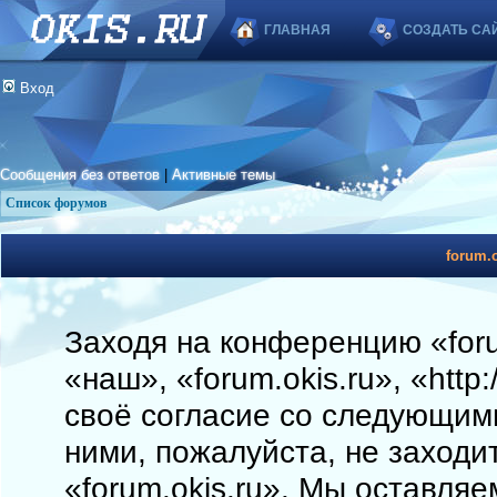
ГЛАВНАЯ
СОЗДАТЬ СА
Вход
Сообщения без ответов
|
Активные темы
Список форумов
forum.o
Заходя на конференцию «foru
«наш», «forum.okis.ru», «http
своё согласие со следующими
ними, пожалуйста, не заходи
«forum.okis.ru». Мы оставляе