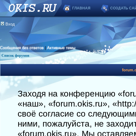
ГЛАВНАЯ
СОЗДАТЬ СА
Вход
Сообщения без ответов
|
Активные темы
Список форумов
forum.o
Заходя на конференцию «foru
«наш», «forum.okis.ru», «http
своё согласие со следующими
ними, пожалуйста, не заходи
«forum.okis.ru». Мы оставляе