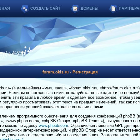
ВНАЯ
СОЗДАТЬ САЙТ
ДОМЕНЫ
ПАРТНЕРА
forum.okis.ru - Регистрация
.ru» (в дальнейшем «мы», «наш», «forum.okis.ru», «http://forum.okis.ru»
и. Если вы не согласны с ними, пожалуйста, не заходите и не пользуйт
енять эти правила в любое время и сделаем всё возможное, чтобы увед
регулярно просматривать этот текст на предмет изменений, так как ис
я/исправления условий означает ваше согласие с ними.
лением программного обеспечения для создания конференций phpBB (в
», «www.phpbb.com», «phpBB Group», «phpBB Teams»), выпущенного по 
его можно по адресу
www.phpbb.com
. Ограничения лицензии GPL для пр
 поддержкой интернет-конференций, и phpBB Group не несёт ответственно
тве допустимого содержания и/или поведения в них. За дополнительной
w.phpbb.com/
.