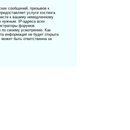
ких сообщений, призывов к
предоставляет услуги хостинга
ивести к вашему немедленному
о нужным. IP-адреса всех
нистраторы форумов
я по своему усмотрению. Как
эта информация не будет открыта
е может быть ответственна за