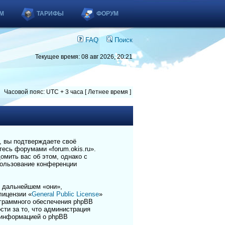
М
ТАРИФЫ
ФОРУМ
FAQ
Поиск
Текущее время: 08 авг 2026, 20:21
Часовой пояс: UTC + 3 часа [ Летнее время ]
), вы подтверждаете своё
есь форумами «forum.okis.ru».
омить вас об этом, однако с
пользование конференции
 дальнейшем «они»,
лицензии «
General Public License
»
ограммного обеспечения phpBB
сти за то, что администрация
 информацией о phpBB