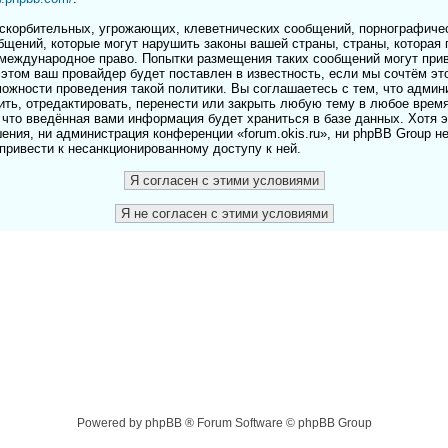
скорбительных, угрожающих, клеветнических сообщений, порнографичес
бщений, которые могут нарушить законы вашей страны, страны, которая 
и международное право. Попытки размещения таких сообщений могут пр
этом ваш провайдер будет поставлен в известность, если мы сочтём эт
ожности проведения такой политики. Вы соглашаетесь с тем, что адми
лить, отредактировать, перенести или закрыть любую тему в любое врем
 что введённая вами информация будет храниться в базе данных. Хотя 
ения, ни администрация конференции «forum.okis.ru», ни phpBB Group н
 привести к несанкционированному доступу к ней.
Powered by phpBB ® Forum Software © phpBB Group