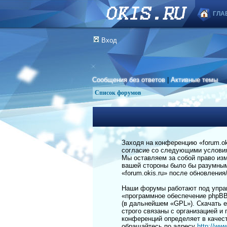
ГЛА
Вход
Сообщения без ответов
|
Активные темы
Список форумов
Заходя на конференцию «forum.okis
согласие со следующими условиям
Мы оставляем за собой право изм
вашей стороны было бы разумным 
«forum.okis.ru» после обновлени
Наши форумы работают под управ
«программное обеспечение phpBB
(в дальнейшем «GPL»). Скачать 
строго связаны с организацией и
конференций определяет в качес
обращайтесь по адресу
http://ww