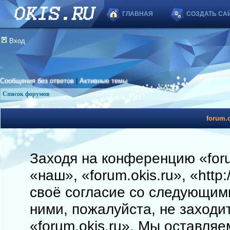
ГЛАВНАЯ
СОЗДАТЬ СА
Вход
Сообщения без ответов
|
Активные темы
Список форумов
forum.o
Заходя на конференцию «foru
«наш», «forum.okis.ru», «http
своё согласие со следующими
ними, пожалуйста, не заходи
«forum.okis.ru». Мы оставляе