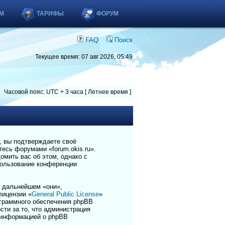
М
ТАРИФЫ
ФОРУМ
FAQ
Поиск
Текущее время: 07 авг 2026, 05:49
Часовой пояс: UTC + 3 часа [ Летнее время ]
), вы подтверждаете своё
есь форумами «forum.okis.ru».
омить вас об этом, однако с
пользование конференции
 дальнейшем «они»,
лицензии «
General Public License
»
ограммного обеспечения phpBB
сти за то, что администрация
 информацией о phpBB