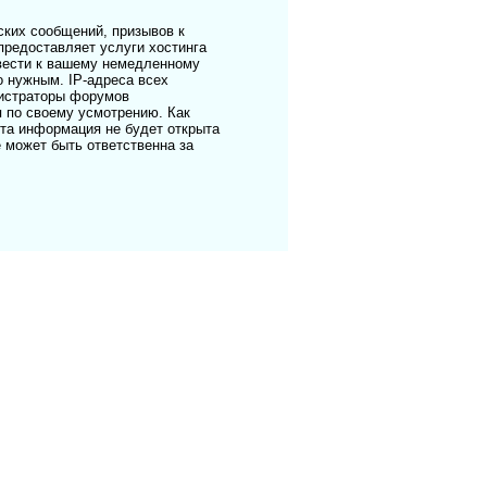
ких сообщений, призывов к
предоставляет услуги хостинга
ивести к вашему немедленному
о нужным. IP-адреса всех
нистраторы форумов
я по своему усмотрению. Как
эта информация не будет открыта
е может быть ответственна за