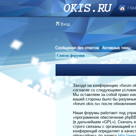
ГЛА
Вход
Сообщения без ответов
|
Активные темы
Список форумов
Заходя на конференцию «forum.okis
согласие со следующими условиям
Мы оставляем за собой право изм
вашей стороны было бы разумным 
«forum.okis.ru» после обновлени
Наши форумы работают под управ
«программное обеспечение phpBB
(в дальнейшем «GPL»). Скачать 
строго связаны с организацией и
конференций определяет в качес
обращайтесь по адресу
http://ww