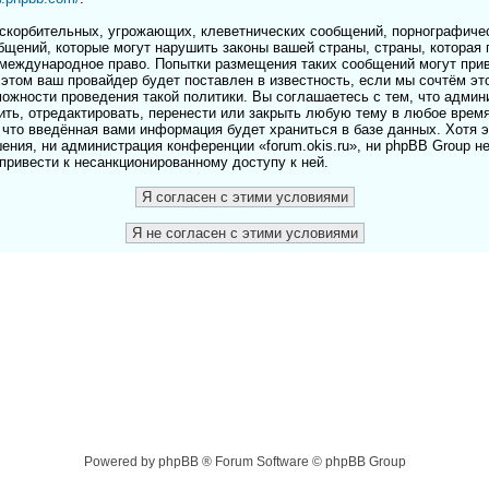
скорбительных, угрожающих, клеветнических сообщений, порнографичес
бщений, которые могут нарушить законы вашей страны, страны, которая 
и международное право. Попытки размещения таких сообщений могут пр
этом ваш провайдер будет поставлен в известность, если мы сочтём эт
ожности проведения такой политики. Вы соглашаетесь с тем, что адми
лить, отредактировать, перенести или закрыть любую тему в любое врем
 что введённая вами информация будет храниться в базе данных. Хотя 
ения, ни администрация конференции «forum.okis.ru», ни phpBB Group н
 привести к несанкционированному доступу к ней.
Powered by phpBB ® Forum Software © phpBB Group