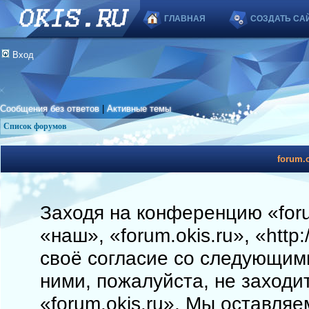
ГЛАВНАЯ
СОЗДАТЬ СА
Вход
Сообщения без ответов
|
Активные темы
Список форумов
forum.o
Заходя на конференцию «foru
«наш», «forum.okis.ru», «http
своё согласие со следующими
ними, пожалуйста, не заходи
«forum.okis.ru». Мы оставляе