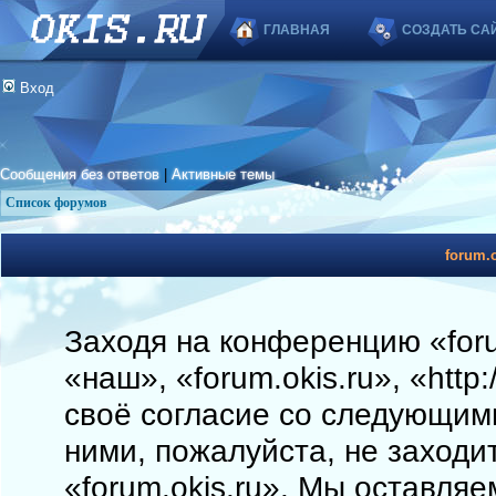
ГЛАВНАЯ
СОЗДАТЬ СА
Вход
Сообщения без ответов
|
Активные темы
Список форумов
forum.o
Заходя на конференцию «foru
«наш», «forum.okis.ru», «http
своё согласие со следующими
ними, пожалуйста, не заходи
«forum.okis.ru». Мы оставляе