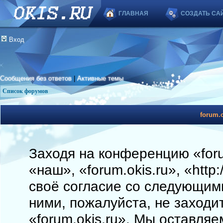
ГЛАВНАЯ
СОЗДАТЬ СА
Вход
Сообщения без ответов
|
Активные темы
Список форумов
forum.o
Заходя на конференцию «foru
«наш», «forum.okis.ru», «http
своё согласие со следующими
ними, пожалуйста, не заходи
«forum.okis.ru». Мы оставляе