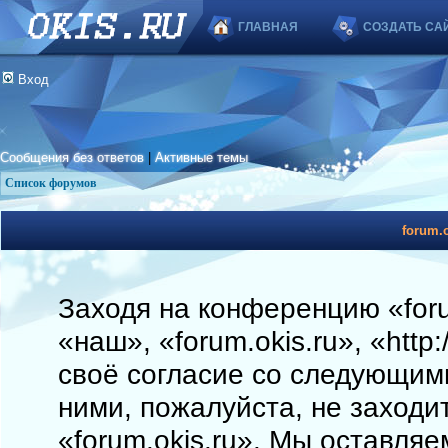
ГЛАВНАЯ
СОЗДАТЬ СА
Вход
Сообщения без ответов
|
Активные темы
Список форумов
forum.o
Заходя на конференцию «foru
«наш», «forum.okis.ru», «http
своё согласие со следующими
ними, пожалуйста, не заходи
«forum.okis.ru». Мы оставляе