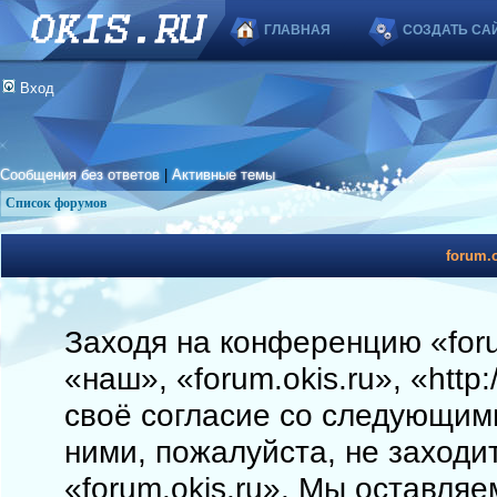
ГЛАВНАЯ
СОЗДАТЬ СА
Вход
Сообщения без ответов
|
Активные темы
Список форумов
forum.o
Заходя на конференцию «foru
«наш», «forum.okis.ru», «http
своё согласие со следующими
ними, пожалуйста, не заходи
«forum.okis.ru». Мы оставляе