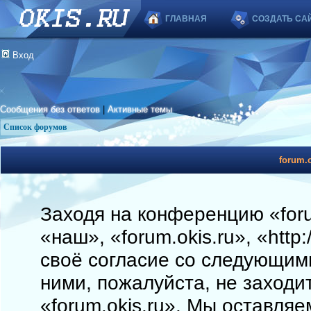
ГЛАВНАЯ
СОЗДАТЬ СА
Вход
Сообщения без ответов
|
Активные темы
Список форумов
forum.o
Заходя на конференцию «foru
«наш», «forum.okis.ru», «http
своё согласие со следующими
ними, пожалуйста, не заходи
«forum.okis.ru». Мы оставляе