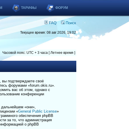
М
ТАРИФЫ
ФОРУМ
FAQ
Поиск
Текущее время: 08 авг 2026, 19:02
Часовой пояс: UTC + 3 часа [ Летнее время ]
), вы подтверждаете своё
есь форумами «forum.okis.ru».
омить вас об этом, однако с
пользование конференции
 дальнейшем «они»,
лицензии «
General Public License
»
ограммного обеспечения phpBB
сти за то, что администрация
 информацией о phpBB