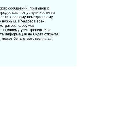
ких сообщений, призывов к
предоставляет услуги хостинга
ивести к вашему немедленному
о нужным. IP-адреса всех
нистраторы форумов
я по своему усмотрению. Как
эта информация не будет открыта
е может быть ответственна за