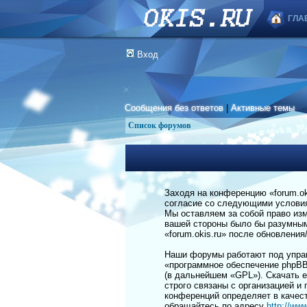
ГЛА
Вход
Сообщения без ответов
|
Активные темы
Список форумов
Заходя на конференцию «forum.okis
согласие со следующими условиям
Мы оставляем за собой право изм
вашей стороны было бы разумным 
«forum.okis.ru» после обновлени
Наши форумы работают под управ
«программное обеспечение phpBB
(в дальнейшем «GPL»). Скачать 
строго связаны с организацией и
конференций определяет в качес
обращайтесь по адресу
http://ww