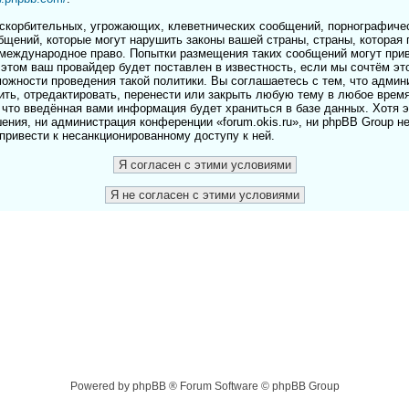
скорбительных, угрожающих, клеветнических сообщений, порнографичес
бщений, которые могут нарушить законы вашей страны, страны, которая 
и международное право. Попытки размещения таких сообщений могут пр
этом ваш провайдер будет поставлен в известность, если мы сочтём эт
ожности проведения такой политики. Вы соглашаетесь с тем, что адми
лить, отредактировать, перенести или закрыть любую тему в любое врем
 что введённая вами информация будет храниться в базе данных. Хотя 
ения, ни администрация конференции «forum.okis.ru», ни phpBB Group н
 привести к несанкционированному доступу к ней.
Powered by phpBB ® Forum Software © phpBB Group