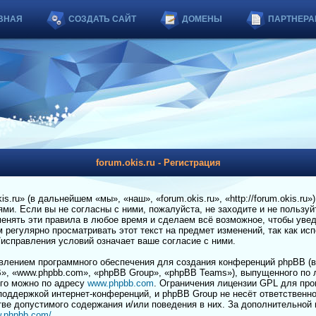
ВНАЯ
СОЗДАТЬ САЙТ
ДОМЕНЫ
ПАРТНЕРА
forum.okis.ru - Регистрация
.ru» (в дальнейшем «мы», «наш», «forum.okis.ru», «http://forum.okis.ru»
и. Если вы не согласны с ними, пожалуйста, не заходите и не пользуйт
енять эти правила в любое время и сделаем всё возможное, чтобы увед
регулярно просматривать этот текст на предмет изменений, так как ис
я/исправления условий означает ваше согласие с ними.
лением программного обеспечения для создания конференций phpBB (в
», «www.phpbb.com», «phpBB Group», «phpBB Teams»), выпущенного по 
его можно по адресу
www.phpbb.com
. Ограничения лицензии GPL для пр
 поддержкой интернет-конференций, и phpBB Group не несёт ответственно
тве допустимого содержания и/или поведения в них. За дополнительной
w.phpbb.com/
.