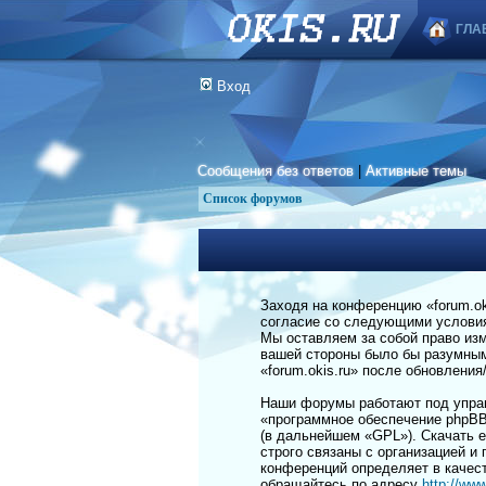
ГЛА
Вход
Сообщения без ответов
|
Активные темы
Список форумов
Заходя на конференцию «forum.okis
согласие со следующими условиям
Мы оставляем за собой право изм
вашей стороны было бы разумным 
«forum.okis.ru» после обновлени
Наши форумы работают под управ
«программное обеспечение phpBB
(в дальнейшем «GPL»). Скачать 
строго связаны с организацией и
конференций определяет в качес
обращайтесь по адресу
http://ww