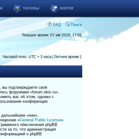
М
ТАРИФЫ
ФОРУМ
FAQ
Поиск
Текущее время: 07 авг 2026, 17:02
Часовой пояс: UTC + 3 часа [ Летнее время ]
), вы подтверждаете своё
есь форумами «forum.okis.ru».
омить вас об этом, однако с
пользование конференции
 дальнейшем «они»,
лицензии «
General Public License
»
ограммного обеспечения phpBB
сти за то, что администрация
 информацией о phpBB