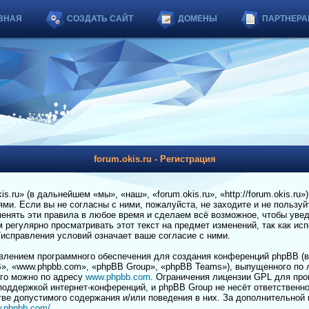
ВНАЯ
СОЗДАТЬ САЙТ
ДОМЕНЫ
ПАРТНЕРА
forum.okis.ru - Регистрация
.ru» (в дальнейшем «мы», «наш», «forum.okis.ru», «http://forum.okis.ru»
и. Если вы не согласны с ними, пожалуйста, не заходите и не пользуйт
енять эти правила в любое время и сделаем всё возможное, чтобы увед
регулярно просматривать этот текст на предмет изменений, так как ис
я/исправления условий означает ваше согласие с ними.
лением программного обеспечения для создания конференций phpBB (в
», «www.phpbb.com», «phpBB Group», «phpBB Teams»), выпущенного по 
его можно по адресу
www.phpbb.com
. Ограничения лицензии GPL для пр
 поддержкой интернет-конференций, и phpBB Group не несёт ответственно
тве допустимого содержания и/или поведения в них. За дополнительной
w.phpbb.com/
.