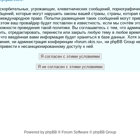
скорбительных, угрожающих, клеветнических сообщений, порнографичес
бщений, которые могут нарушить законы вашей страны, страны, которая 
и международное право. Попытки размещения таких сообщений могут пр
этом ваш провайдер будет поставлен в известность, если мы сочтём эт
ожности проведения такой политики. Вы соглашаетесь с тем, что адми
лить, отредактировать, перенести или закрыть любую тему в любое врем
 что введённая вами информация будет храниться в базе данных. Хотя 
ения, ни администрация конференции «forum.okis.ru», ни phpBB Group н
 привести к несанкционированному доступу к ней.
Powered by phpBB ® Forum Software © phpBB Group