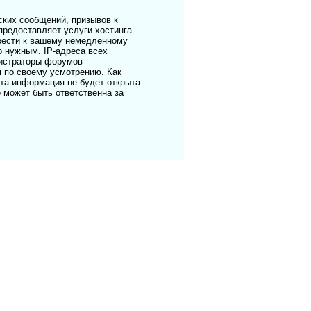
ких сообщений, призывов к
предоставляет услуги хостинга
ивести к вашему немедленному
о нужным. IP-адреса всех
нистраторы форумов
я по своему усмотрению. Как
эта информация не будет открыта
е может быть ответственна за