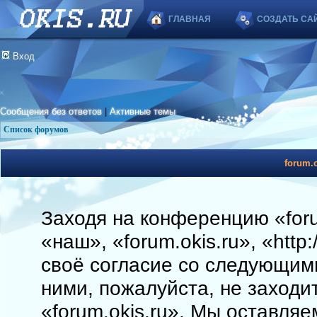
ГЛАВНАЯ
СОЗДАТЬ СА
Вход
Сообщения без ответов
|
Активные темы
Список форумов
forum.o
Заходя на конференцию «foru
«наш», «forum.okis.ru», «http
своё согласие со следующими
ними, пожалуйста, не заходи
«forum.okis.ru». Мы оставляе