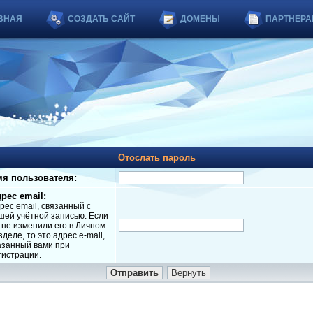
ВНАЯ
СОЗДАТЬ САЙТ
ДОМЕНЫ
ПАРТНЕРА
Отослать пароль
я пользователя:
рес email:
рес email, связанный с
шей учётной записью. Если
 не изменили его в Личном
зделе, то это адрес e-mail,
азанный вами при
гистрации.