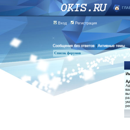
ГЛА
Вход
Регистрация
Сообщения без ответов
|
Активные темы
Список форумов
Им
Ад
Ад
ва
вы
ра
ук
ре