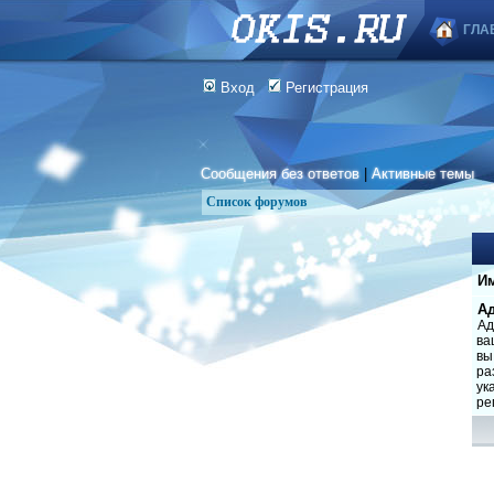
ГЛА
Вход
Регистрация
Сообщения без ответов
|
Активные темы
Список форумов
Им
Ад
Ад
ва
вы
ра
ук
ре