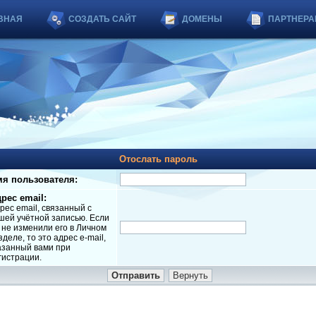
ВНАЯ
СОЗДАТЬ САЙТ
ДОМЕНЫ
ПАРТНЕРА
Отослать пароль
я пользователя:
рес email:
рес email, связанный с
шей учётной записью. Если
 не изменили его в Личном
зделе, то это адрес e-mail,
азанный вами при
гистрации.