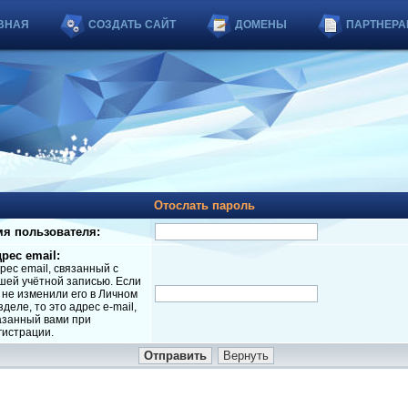
ВНАЯ
СОЗДАТЬ САЙТ
ДОМЕНЫ
ПАРТНЕРА
Отослать пароль
я пользователя:
рес email:
рес email, связанный с
шей учётной записью. Если
 не изменили его в Личном
зделе, то это адрес e-mail,
азанный вами при
гистрации.