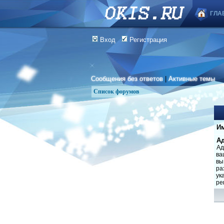
ГЛА
Вход
Регистрация
Сообщения без ответов
|
Активные темы
Список форумов
Им
Ад
Ад
ва
вы
ра
ук
ре