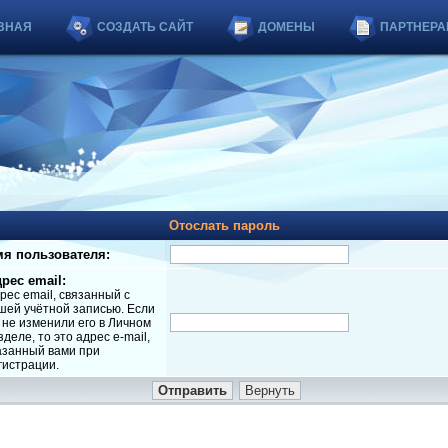
ВНАЯ
СОЗДАТЬ САЙТ
ДОМЕНЫ
ПАРТНЕРА
Отослать пароль
я пользователя:
рес email:
рес email, связанный с
шей учётной записью. Если
 не изменили его в Личном
зделе, то это адрес e-mail,
азанный вами при
гистрации.