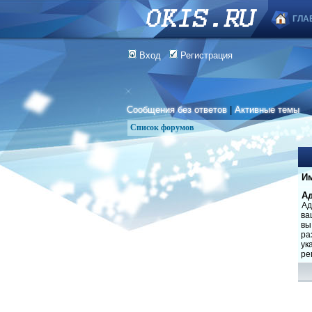
ГЛА
Вход
Регистрация
Сообщения без ответов
|
Активные темы
Список форумов
Им
Ад
Ад
ва
вы
ра
ук
ре