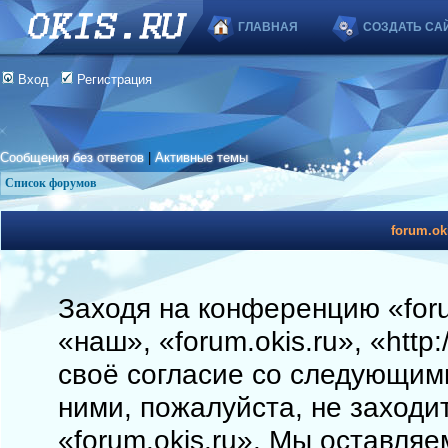
ГЛАВНАЯ
СОЗДАТЬ СА
Вход
Регистрация
Сообщения без ответов
|
Активные темы
Список форумов
forum.ok
Заходя на конференцию «foru
«наш», «forum.okis.ru», «http
своё согласие со следующими
ними, пожалуйста, не заходи
«forum.okis.ru». Мы оставляе