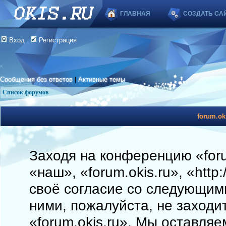
ГЛАВНАЯ
СОЗДАТЬ СА
Вход
Регистрация
Сообщения без ответов
|
Активные темы
Список форумов
forum.ok
Заходя на конференцию «foru
«наш», «forum.okis.ru», «http
своё согласие со следующими
ними, пожалуйста, не заходи
«forum.okis.ru». Мы оставляе