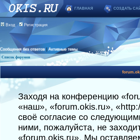
ГЛАВНАЯ
СОЗДАТЬ СА
Вход
Регистрация
Сообщения без ответов
|
Активные темы
Список форумов
forum.ok
Заходя на конференцию «foru
«наш», «forum.okis.ru», «http
своё согласие со следующими
ними, пожалуйста, не заходи
«forum.okis.ru». Мы оставляе