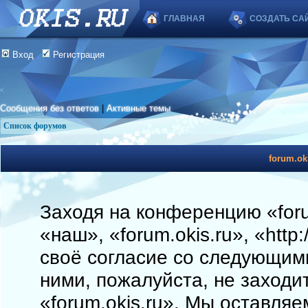
ГЛАВНАЯ
СОЗДАТЬ СА
Вход
Регистрация
Сообщения без ответов
|
Активные темы
Список форумов
forum.ok
Заходя на конференцию «foru
«наш», «forum.okis.ru», «http
своё согласие со следующими
ними, пожалуйста, не заходи
«forum.okis.ru». Мы оставляе