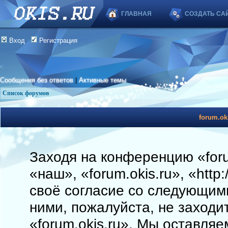
ГЛАВНАЯ
СОЗДАТЬ СА
Вход
Регистрация
Сообщения без ответов
|
Активные темы
Список форумов
forum.ok
Заходя на конференцию «foru
«наш», «forum.okis.ru», «http
своё согласие со следующими
ними, пожалуйста, не заходи
«forum.okis.ru». Мы оставляе