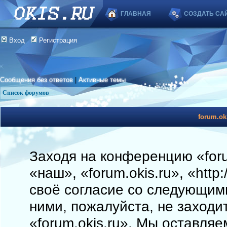
ГЛАВНАЯ
СОЗДАТЬ СА
Вход
Регистрация
Сообщения без ответов
|
Активные темы
Список форумов
forum.ok
Заходя на конференцию «foru
«наш», «forum.okis.ru», «http
своё согласие со следующими
ними, пожалуйста, не заходи
«forum.okis.ru». Мы оставляе