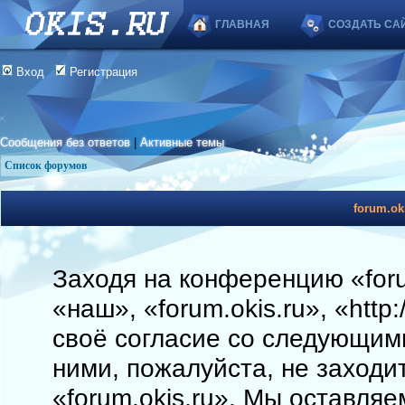
ГЛАВНАЯ
СОЗДАТЬ СА
Вход
Регистрация
Сообщения без ответов
|
Активные темы
Список форумов
forum.ok
Заходя на конференцию «foru
«наш», «forum.okis.ru», «http
своё согласие со следующими
ними, пожалуйста, не заходи
«forum.okis.ru». Мы оставляе