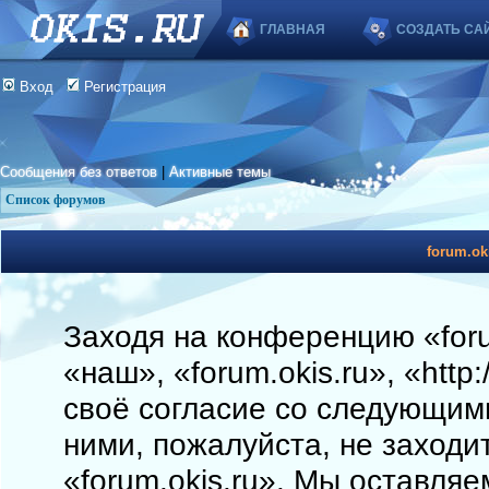
ГЛАВНАЯ
СОЗДАТЬ СА
Вход
Регистрация
Сообщения без ответов
|
Активные темы
Список форумов
forum.ok
Заходя на конференцию «foru
«наш», «forum.okis.ru», «http
своё согласие со следующими
ними, пожалуйста, не заходи
«forum.okis.ru». Мы оставляе