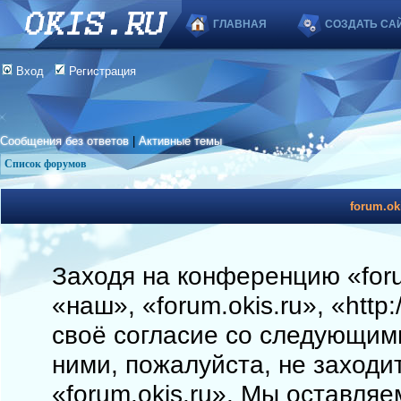
ГЛАВНАЯ
СОЗДАТЬ СА
Вход
Регистрация
Сообщения без ответов
|
Активные темы
Список форумов
forum.ok
Заходя на конференцию «foru
«наш», «forum.okis.ru», «http
своё согласие со следующими
ними, пожалуйста, не заходи
«forum.okis.ru». Мы оставляе