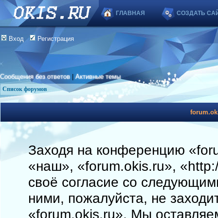
ГЛАВНАЯ
СОЗДАТЬ СА
Вход
Регистрация
Сообщения без ответов
|
Активные темы
Список форумов
forum.ok
Заходя на конференцию «foru
«наш», «forum.okis.ru», «http
своё согласие со следующими
ними, пожалуйста, не заходи
«forum.okis.ru». Мы оставляе