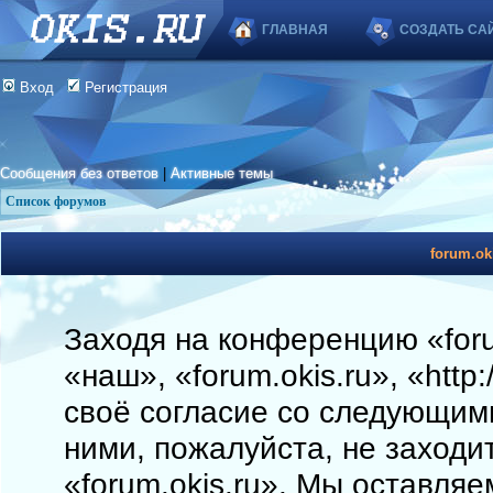
ГЛАВНАЯ
СОЗДАТЬ СА
Вход
Регистрация
Сообщения без ответов
|
Активные темы
Список форумов
forum.ok
Заходя на конференцию «foru
«наш», «forum.okis.ru», «http
своё согласие со следующими
ними, пожалуйста, не заходи
«forum.okis.ru». Мы оставляе