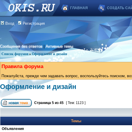
ГЛАВНАЯ
СОЗДАТЬ СА
Вход
Регистрация
Сообщения без ответов
|
Активные темы
Список форумов
»
Оформление и дизайн
Правила форума
Пожалуйста, прежде чем задавать вопрос, воспользуйтесь поиском, во
Оформление и дизайн
Страница
5
из
45
[ Тем: 1123 ]
Темы
Объявления