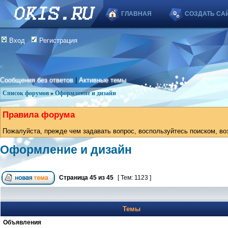
ГЛАВНАЯ
СОЗДАТЬ СА
Вход
Регистрация
Сообщения без ответов
|
Активные темы
Список форумов
»
Оформление и дизайн
Правила форума
Пожалуйста, прежде чем задавать вопрос, воспользуйтесь поиском, во
Оформление и дизайн
Страница
45
из
45
[ Тем: 1123 ]
Темы
Объявления