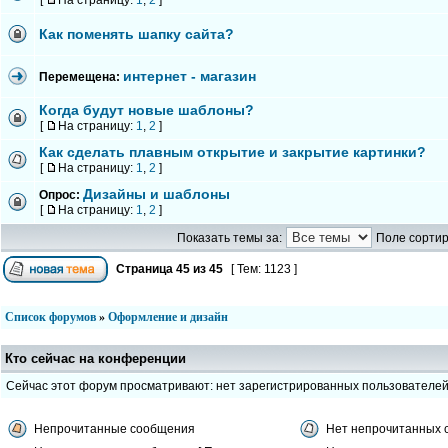
[
На страницу:
1
,
2
]
Как поменять шапку сайта?
интернет - магазин
Перемещена:
Когда будут новые шаблоны?
[
На страницу:
1
,
2
]
Как сделать плавным открытие и закрытие картинки?
[
На страницу:
1
,
2
]
Дизайны и шаблоны
Опрос:
[
На страницу:
1
,
2
]
Показать темы за:
Поле сортир
Страница
45
из
45
[ Тем: 1123 ]
Список форумов
»
Оформление и дизайн
Кто сейчас на конференции
Сейчас этот форум просматривают: нет зарегистрированных пользователе
Непрочитанные сообщения
Нет непрочитанных 