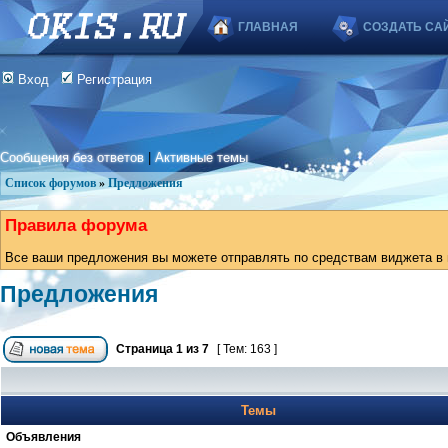
ГЛАВНАЯ
СОЗДАТЬ СА
Вход
Регистрация
Сообщения без ответов
|
Активные темы
Список форумов
»
Предложения
Правила форума
Все ваши предложения вы можете отправлять по средствам виджета в в
Предложения
Страница
1
из
7
[ Тем: 163 ]
Темы
Объявления