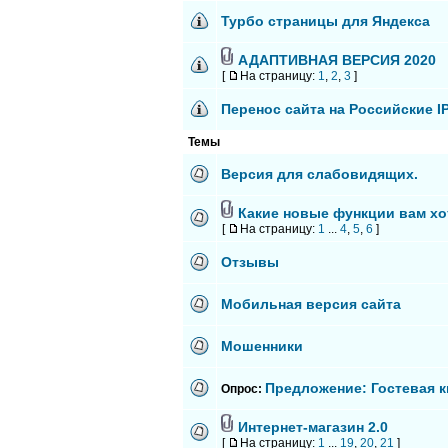
Турбо страницы для Яндекса
АДАПТИВНАЯ ВЕРСИЯ 2020
[
На страницу:
1
,
2
,
3
]
Перенос сайта на Российские I
Темы
Версия для слабовидящих.
Какие новые функции вам хо
[
На страницу:
1
...
4
,
5
,
6
]
Отзывы
Мобильная версия сайта
Мошенники
Предложение: Гостевая кн
Опрос:
Интернет-магазин 2.0
[
На страницу:
1
...
19
,
20
,
21
]