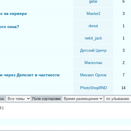
gelar
6
с на сервере
Master2
3
donut
1
ого окна?
nekit_jack
1
Детский Центр
3
Магеллан
2
и через Депозит в частности
Михаил Орлов
7
PhotoShopRND
14
за:
Поле сортировки
3 ]