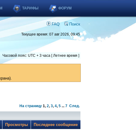
М
ТАРИФЫ
ФОРУМ
FAQ
Поиск
Текущее время: 07 авг 2026, 09:45
Часовой пояс: UTC + 3 часа [ Летнее время ]
рана).
На страницу
1
,
2
,
3
,
4
,
5
...
7
След.
ы
Просмотры
Последнее сообщение