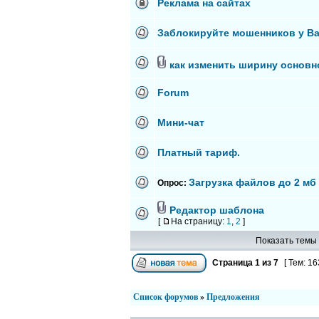
Реклама на сайтах
Заблокируйте мошенников у Ва
как изменить ширину основн
Forum
Мини-чат
Платный тариф.
Загрузка файлов до 2 мб 
Опрос:
Редактор шаблона
[
На страницу:
1
,
2
]
Показать темы 
Страница
1
из
7
[ Тем: 16
Список форумов
»
Предложения