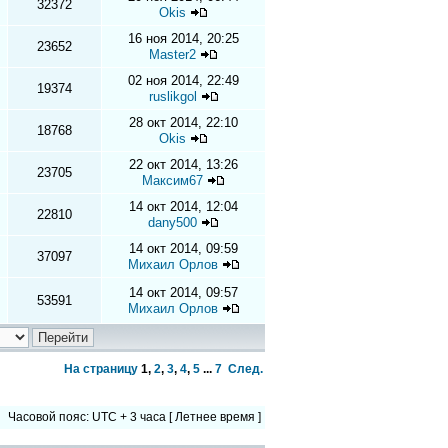
32372
Okis
16 ноя 2014, 20:25
23652
Master2
02 ноя 2014, 22:49
19374
ruslikgol
28 окт 2014, 22:10
18768
Okis
22 окт 2014, 13:26
23705
Максим67
14 окт 2014, 12:04
22810
dany500
14 окт 2014, 09:59
37097
Михаил Орлов
14 окт 2014, 09:57
53591
Михаил Орлов
На страницу
1
,
2
,
3
,
4
,
5
...
7
След.
Часовой пояс: UTC + 3 часа [ Летнее время ]