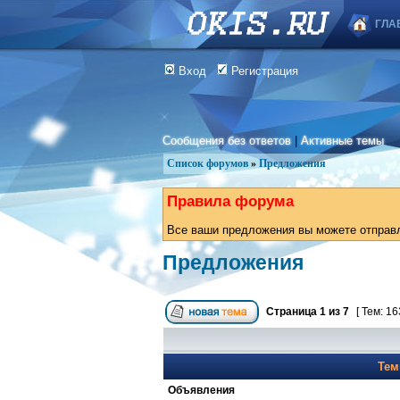
ГЛА
Вход
Регистрация
Сообщения без ответов
|
Активные темы
Список форумов
»
Предложения
Правила форума
Все ваши предложения вы можете отправля
Предложения
Страница
1
из
7
[ Тем: 16
Те
Объявления