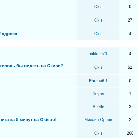
Okis
0
Okis
27
P адреса
Okis
4
nikkel970
4
телось бы видеть на Окисе?
Okis
52
Евгений-1
0
Януля
1
Beetle
3
ига за 5 минут на Okis.ru!
Михаил Орлов
2
Okis
208