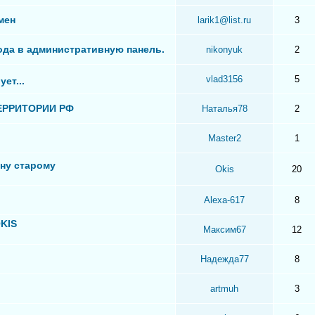
мен
larik1@list.ru
3
да в административную панель.
nikonyuk
2
vlad3156
5
ет...
ЕРРИТОРИИ РФ
Наталья78
2
Master2
1
ну старому
Okis
20
Alexa-617
8
OKIS
Максим67
12
Надежда77
8
artmuh
3