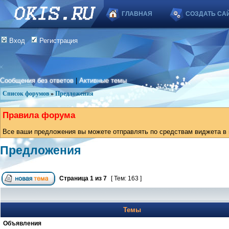
ГЛАВНАЯ
СОЗДАТЬ СА
Вход
Регистрация
Сообщения без ответов
|
Активные темы
Список форумов
»
Предложения
Правила форума
Все ваши предложения вы можете отправлять по средствам виджета в в
Предложения
Страница
1
из
7
[ Тем: 163 ]
Темы
Объявления