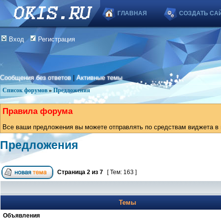
ГЛАВНАЯ
СОЗДАТЬ СА
Вход
Регистрация
Сообщения без ответов
|
Активные темы
Список форумов
»
Предложения
Правила форума
Все ваши предложения вы можете отправлять по средствам виджета в в
Предложения
Страница
2
из
7
[ Тем: 163 ]
Темы
Объявления