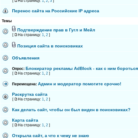
[
На страницу:
1
,
2
,
3
]
Перенос сайта на Российские IP адреса
Темы
Подтверждение прав в Гугл и Мейл
[
На страницу:
1
,
2
]
Позиция сайта в поисковиках
Объявления
Блокиратор рекламы AdBlock - как с ним боротьс
Опрос:
[
На страницу:
1
,
2
]
Админ и модератор помогите срочно!
Перемещена:
Раскрутка сайта
[
На страницу:
1
,
2
]
Как делать сайт, чтобы он был виден в поисковиках?
Карта сайта
[
На страницу:
1
,
2
]
Открыла сайт, а что к чему не знаю