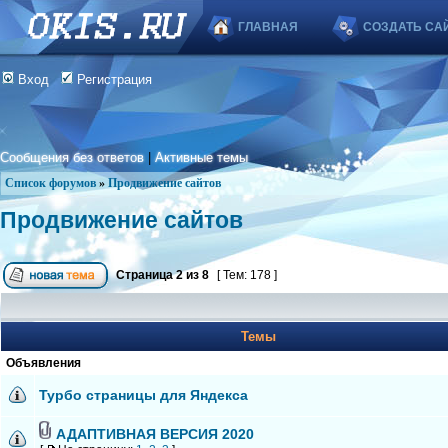
ГЛАВНАЯ
СОЗДАТЬ СА
Вход
Регистрация
Сообщения без ответов
|
Активные темы
Список форумов
»
Продвижение сайтов
Продвижение сайтов
Страница
2
из
8
[ Тем: 178 ]
Темы
Объявления
Турбо страницы для Яндекса
АДАПТИВНАЯ ВЕРСИЯ 2020