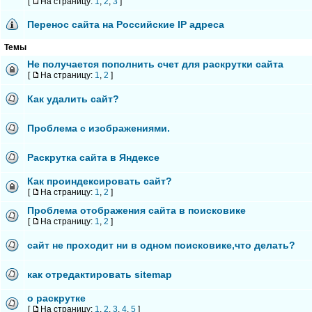
[
На страницу:
1
,
2
,
3
]
Перенос сайта на Российские IP адреса
Темы
Не получается пополнить счет для раскрутки сайта
[
На страницу:
1
,
2
]
Как удалить сайт?
Проблема с изображениями.
Раскрутка сайта в Яндексе
Как проиндексировать сайт?
[
На страницу:
1
,
2
]
Проблема отображения сайта в поисковике
[
На страницу:
1
,
2
]
сайт не проходит ни в одном поисковике,что делать?
как отредактировать sitemap
о раскрутке
[
На страницу:
1
,
2
,
3
,
4
,
5
]