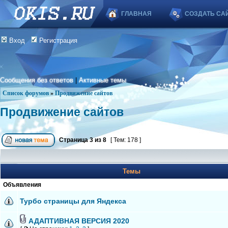
ГЛАВНАЯ
СОЗДАТЬ СА
Вход
Регистрация
Сообщения без ответов
|
Активные темы
Список форумов
»
Продвижение сайтов
Продвижение сайтов
Страница
3
из
8
[ Тем: 178 ]
Темы
Объявления
Турбо страницы для Яндекса
АДАПТИВНАЯ ВЕРСИЯ 2020