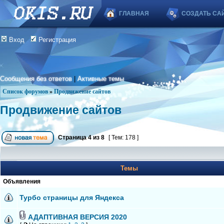
ГЛАВНАЯ
СОЗДАТЬ СА
Вход
Регистрация
Сообщения без ответов
|
Активные темы
Список форумов
»
Продвижение сайтов
Продвижение сайтов
Страница
4
из
8
[ Тем: 178 ]
Темы
Объявления
Турбо страницы для Яндекса
АДАПТИВНАЯ ВЕРСИЯ 2020