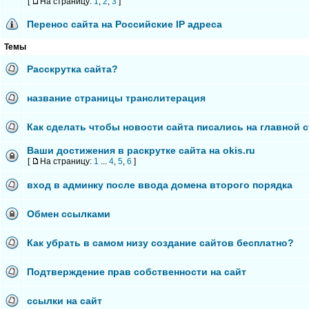
[
На страницу:
1
,
2
,
3
]
Перенос сайта на Российские IP адреса
Темы
Расскрутка сайта?
название страницы транслитерация
Как сделать чтобы новости сайта писались на главной 
Ваши достижения в раскрутке сайта на okis.ru
[
На страницу:
1
...
4
,
5
,
6
]
вход в админку после ввода домена второго порядка
Обмен ссылками
Как убрать в самом низу создание сайтов бесплатно?
Подтверждение прав собственности на сайт
ссылки на сайт