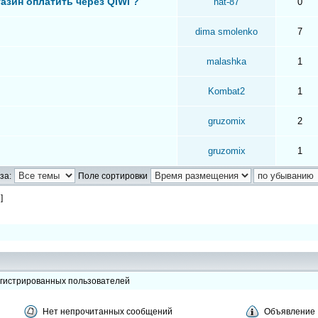
азин оплатить через QIWI ?
nat-87
0
dima smolenko
7
malashka
1
Kombat2
1
gruzomix
2
gruzomix
1
за:
Поле сортировки
 ]
егистрированных пользователей
Нет непрочитанных сообщений
Объявление