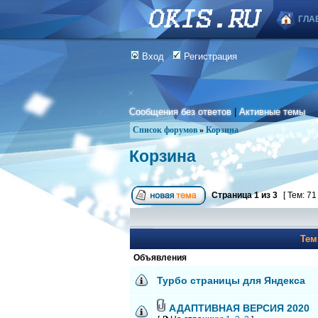
ГЛА
Вход
Регистрация
Сообщения без ответов
|
Активные темы
Список форумов
»
Корзина
Корзина
Страница
1
из
3
[ Тем: 71
Те
Объявления
Турбо страницы для Яндекса
АДАПТИВНАЯ ВЕРСИЯ 2020