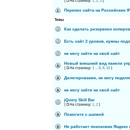
[
На страницу:
1
,
2
,
3
]
Перенос сайта на Российские I
Темы
Как сделать резервное копиро
Есть сайт 2 уровня, нужны под
не могу зайти на свой сайт
Новый внешний вид панели уп
[
На страницу:
1
...
8
,
9
,
10
]
Делегирование, не могу подкл
не могу зайти на свой сайт
jQuery Skill Bar
[
На страницу:
1
,
2
]
Помогите с шапкой
Не работает поисковик Яндекс 