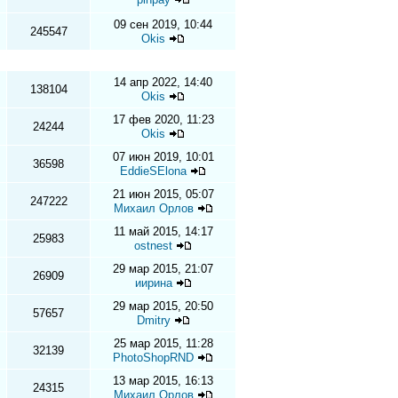
09 сен 2019, 10:44
245547
Okis
14 апр 2022, 14:40
138104
Okis
17 фев 2020, 11:23
24244
Okis
07 июн 2019, 10:01
36598
EddieSElona
21 июн 2015, 05:07
247222
Михаил Орлов
11 май 2015, 14:17
25983
ostnest
29 мар 2015, 21:07
26909
иирина
29 мар 2015, 20:50
57657
Dmitry
25 мар 2015, 11:28
32139
PhotoShopRND
13 мар 2015, 16:13
24315
Михаил Орлов