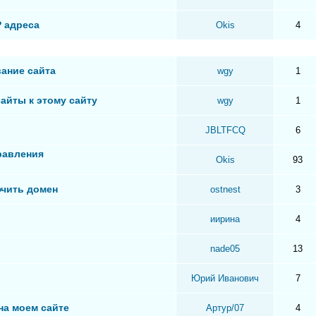
P адреса
Okis
4
вание сайта
wgy
1
сайты к этому сайту
wgy
1
JBLTFCQ
6
равления
Okis
93
ючить домен
ostnest
3
иирина
4
nade05
13
Юрий Иванович
7
на моем сайте
Артур/07
4