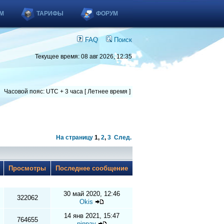
М
ТАРИФЫ
ФОРУМ
FAQ
Поиск
Текущее время: 08 авг 2026, 12:35
Часовой пояс: UTC + 3 часа [ Летнее время ]
На страницу
1
,
2
,
3
След.
ы
Просмотры
Последнее сообщение
30 май 2020, 12:46
322062
Okis
14 янв 2021, 15:47
764655
pinpay