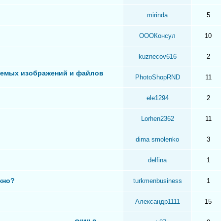
mirinda
5
ОООКонсул
10
kuznecov616
2
аемых изображений и файлов
PhotoShopRND
11
ele1294
2
Lorhen2362
11
dima smolenko
3
delfina
1
жно?
turkmenbusiness
1
Александр1111
15