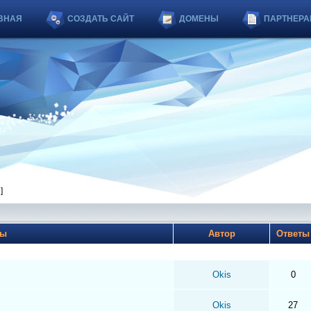
ВНАЯ
СОЗДАТЬ САЙТ
ДОМЕНЫ
ПАРТНЕРА
 ]
мы
Автор
Ответ
Okis
0
Okis
27