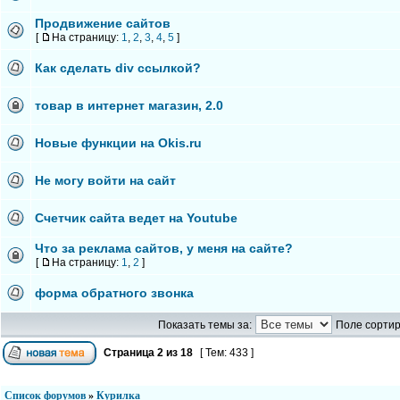
Продвижение сайтов
[
На страницу:
1
,
2
,
3
,
4
,
5
]
Как сделать div ссылкой?
товар в интернет магазин, 2.0
Новые функции на Okis.ru
Не могу войти на сайт
Cчетчик сайта ведет на Youtube
Что за реклама сайтов, у меня на сайте?
[
На страницу:
1
,
2
]
форма обратного звонка
Показать темы за:
Поле сортир
Страница
2
из
18
[ Тем: 433 ]
Список форумов
»
Курилка