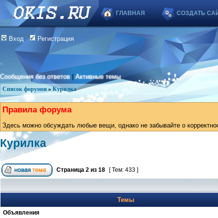
ГЛАВНАЯ
СОЗДАТЬ СА
Вход
Регистрация
Сообщения без ответов
|
Активные темы
Список форумов
»
Курилка
Правила форума
Здесь можно обсуждать любые вещи, однако не забывайте о корректно
Курилка
Страница
2
из
18
[ Тем: 433 ]
Темы
Объявления