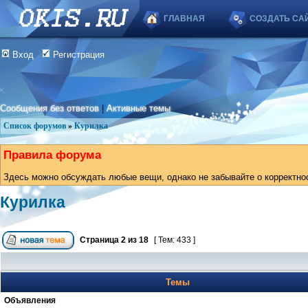
ГЛАВНАЯ
СОЗДАТЬ СА
Вход
Регистрация
Сообщения без ответов
|
Активные темы
Список форумов
»
Курилка
Правила форума
Здесь можно обсуждать любые вещи, однако не забывайте о корректно
Курилка
Страница
2
из
18
[ Тем: 433 ]
Темы
Объявления