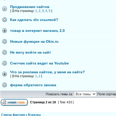
Продвижение сайтов
[
На страницу:
1
,
2
,
3
,
4
,
5
]
Как сделать div ссылкой?
товар в интернет магазин, 2.0
Новые функции на Okis.ru
Не могу войти на сайт
Cчетчик сайта ведет на Youtube
Что за реклама сайтов, у меня на сайте?
[
На страницу:
1
,
2
]
форма обратного звонка
Показать темы за:
Поле сортир
Страница
2
из
18
[ Тем: 433 ]
Список форумов
»
Курилка