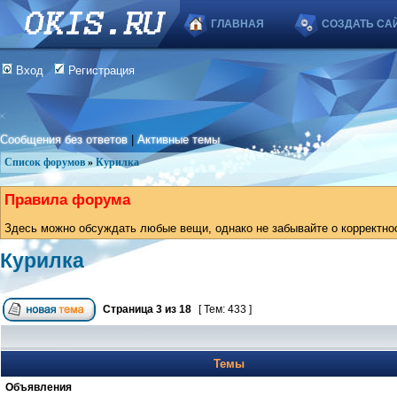
ГЛАВНАЯ
СОЗДАТЬ СА
Вход
Регистрация
Сообщения без ответов
|
Активные темы
Список форумов
»
Курилка
Правила форума
Здесь можно обсуждать любые вещи, однако не забывайте о корректно
Курилка
Страница
3
из
18
[ Тем: 433 ]
Темы
Объявления