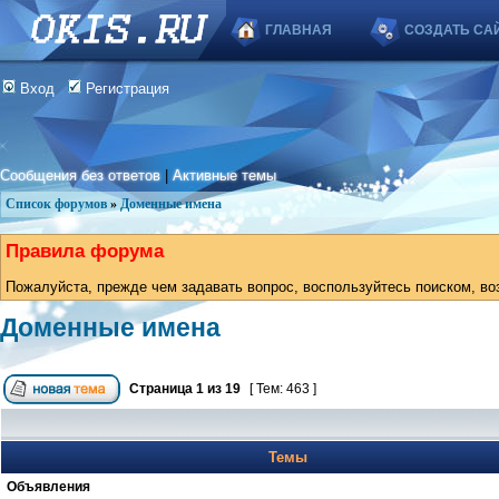
ГЛАВНАЯ
СОЗДАТЬ СА
Вход
Регистрация
Сообщения без ответов
|
Активные темы
Список форумов
»
Доменные имена
Правила форума
Пожалуйста, прежде чем задавать вопрос, воспользуйтесь поиском, во
Доменные имена
Страница
1
из
19
[ Тем: 463 ]
Темы
Объявления