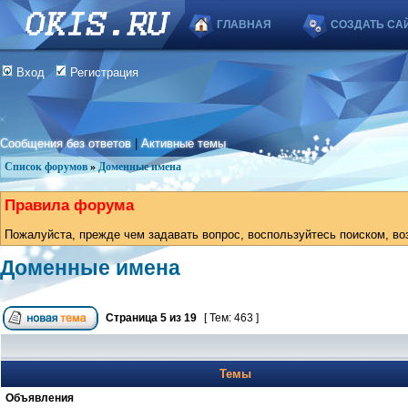
ГЛАВНАЯ
СОЗДАТЬ СА
Вход
Регистрация
Сообщения без ответов
|
Активные темы
Список форумов
»
Доменные имена
Правила форума
Пожалуйста, прежде чем задавать вопрос, воспользуйтесь поиском, во
Доменные имена
Страница
5
из
19
[ Тем: 463 ]
Темы
Объявления